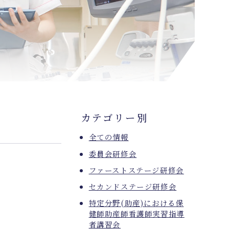
カテゴリー別
全ての情報
委員会研修会
ファーストステージ研修会
セカンドステージ研修会
特定分野(助産)における保
健師助産師看護師実習指導
者講習会