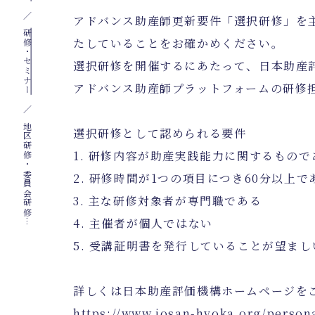
アドバンス助産師更新要件「選択研修」を
研修・セミナー
たしていることをお確かめください。
選択研修を開催するにあたって、日本助産
アドバンス助産師プラットフォームの研修
地
区
研
修
・
委
員
会
研
修
を
主
催
す
る
皆
様
へ
選択研修として認められる要件
1. 研修内容が助産実践能力に関するもので
2. 研修時間が1つの項目につき60分以上で
3. 主な研修対象者が専門職である
4. 主催者が個人ではない
5. 受講証明書を発行していることが望まし
詳しくは日本助産評価機構ホームページを
https://www.josan-hyoka.org/persona