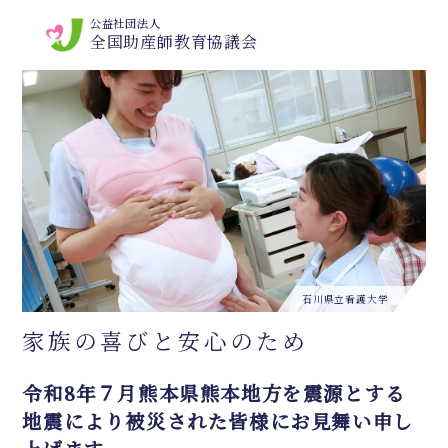
公益社団法人
全国助産師教育協議会
石川県立看護大学
家族の喜びと
安心のため
令和
8
年７月熊本県熊本地方を震源とする
地震により被災された皆様にお見舞い申し