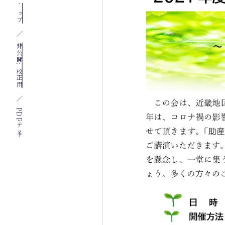
トップ
非公開: 校正用
PDFテスト