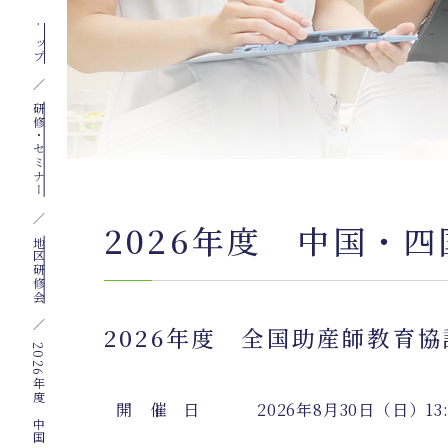
トップ
研修・セミナー
2026年度 中国・
地区研修会
2026年度 全国助産師教育
2
0
2
6
年
度
中
国
・
四
国
地
区
研
修
会
開 催 日
2026年8月30日（日）13:3