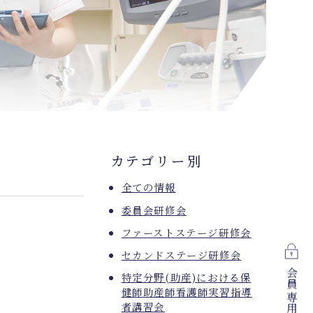
カテゴリー別
全ての情報
委員会研修会
ファーストステージ研修会
セカンドステージ研修会
会員専用
特定分野(助産)における保
健師助産師看護師実習指導
者講習会