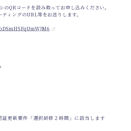
ラシのQRコードを読み取ってお申し込みください。
ーティングのURL等をお送りします。
fMTbDSmHSFqUmWJM6
ら
認証更新要件「選択研修２時間」に該当します