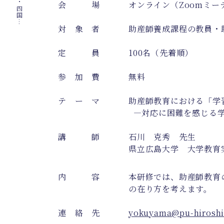
会 場
オンライン（Zoomミー
対 象 者
助産師養成課程の教員・
定 員
100名（先着順）
参 加 費
無料
テ ー マ
助産師教育における「学
―対応に困難を感じる学
講 師
石川 克秀 先生
県立広島大学 大学教育
内 容
本研修では、助産師教育
の在り方を考えます。
連 絡 先
yokuyama@pu-hiroshi