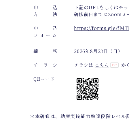
申 込
下記のURLもしくはチ
方 法
研修前日までにZoomミ
申 込
https://forms.gle/
フ ォ ー ム
締 切
2026年
8
月
23
日（日）
チ ラ シ
チラシは
こちら
か
QR
コード
＊本研修は、助産実践能力熟達段階レベル