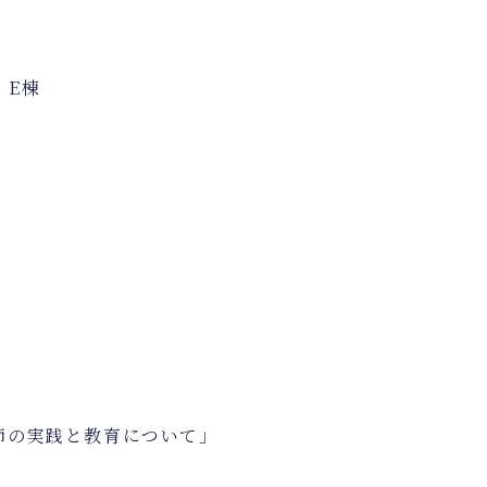
科
E
棟
師の実践と教育について」