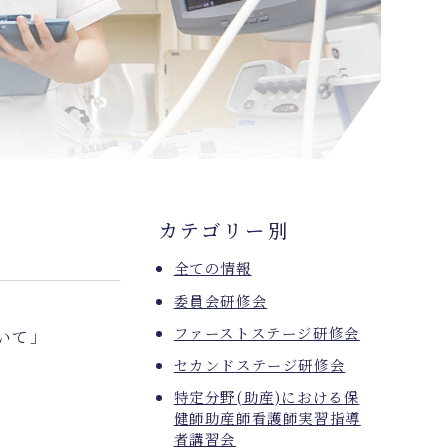
カテゴリー別
全ての情報
委員会研修会
ファーストステージ研修会
いて」
セカンドステージ研修会
特定分野(助産)における保
健師助産師看護師実習指導
者講習会