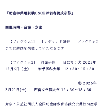
「助産学共用試験
OSCE
評価者養成研修」
開催時期・会場・方法
【プログラム1】 オンデマンド研修 プログラム2
までに動画を視聴していただきます
【プログラム2】 対面研修 日にち：
① 2025年
12
月6
日（土） 岩手医科大学
12
：
30
～
15
：
30
②
2026
年
2
月
21
日
(
土
)
西南女学院大学 12：30～15：30
対象：公益社団法人全国助産師教育協議会会員校助産学