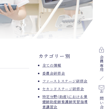
カテゴリー別
会員専用
全ての情報
委員会研修会
ファーストステージ研修会
セカンドステージ研修会
お問い合わせ
特定分野(助産)における保
健師助産師看護師実習指導
者講習会