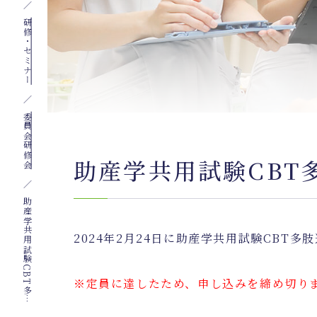
研修・セミナー
委員会研修会
助産学共用試験CBT
助
産
学
共
用
試
験
C
B
T
多
肢
選
択
式
問
題
作
成
研
修
会
2024年2月24日に助産学共用試験CBT
※定員に達したため、申し込みを締め切り