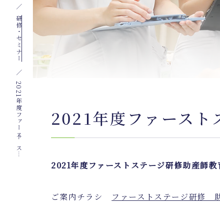
研修・セミナー
2
0
2
1
年
度
フ
ァ
ー
ス
ト
ス
テ
ー
ジ
研
修
助
産
師
教
育
評
価
2021年度ファース
2021年度ファーストステージ研修助産師
ご案内チラシ
ファーストステージ研修 