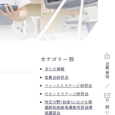
カテゴリー別
会員専用
全ての情報
委員会研修会
ファーストステージ研修会
セカンドステージ研修会
特定分野(助産)における保
お問い合わせ
健師助産師看護師実習指導
者講習会